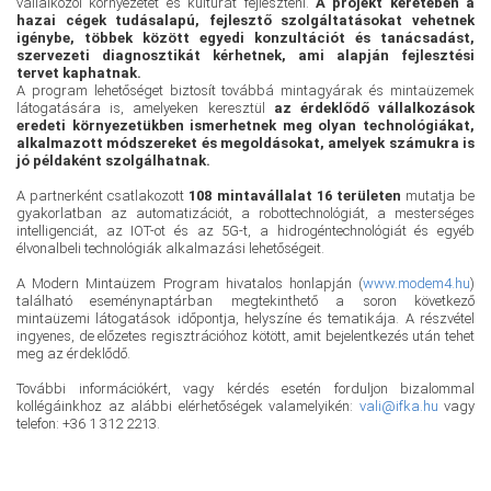
vállalkozói környezetet és kultúrát fejleszteni.
A projekt keretében a
hazai cégek tudásalapú, fejlesztő szolgáltatásokat vehetnek
igénybe, többek között egyedi konzultációt és tanácsadást,
szervezeti diagnosztikát kérhetnek, ami alapján fejlesztési
tervet kaphatnak.
A program lehetőséget biztosít továbbá mintagyárak és mintaüzemek
látogatására is, amelyeken keresztül
az érdeklődő vállalkozások
eredeti környezetükben ismerhetnek meg olyan technológiákat,
alkalmazott módszereket és megoldásokat, amelyek számukra is
jó példaként szolgálhatnak.
A partnerként csatlakozott
108 mintavállalat 16 területen
mutatja be
gyakorlatban az automatizációt, a robottechnológiát, a mesterséges
intelligenciát, az IOT-ot és az 5G-t, a hidrogéntechnológiát és egyéb
élvonalbeli technológiák alkalmazási lehetőségeit.
A Modern Mintaüzem Program hivatalos honlapján (
www.modem4.hu
)
található eseménynaptárban megtekinthető a soron következő
mintaüzemi látogatások időpontja, helyszíne és tematikája. A részvétel
ingyenes, de előzetes regisztrációhoz kötött, amit bejelentkezés után tehet
meg az érdeklődő.
További információkért, vagy kérdés esetén forduljon bizalommal
kollégáinkhoz az alábbi elérhetőségek valamelyikén:
vali@ifka.hu
vagy
telefon: +36 1 312 2213.