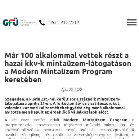
+36 1 312 2213
Már 100 alkalommal vettek részt a
hazai kkv-k mintaüzem-látogatáson
a Modern Mintaüzem Program
keretében
Industry 4.0 and digitalisation
April 22, 2022
Szegeden, a Florin Zrt.-nél került sor a századik mintaüzem-
látogatásra április 21-én. A fertőtlenítő- és tisztítószereket,
valamint kozmetikai termékeket gyártó cég már 3 alkalommal
nyitotta meg kapuit az érdeklődő vállalkozások előtt.
A két évvel ezelőtt indult
Modern Mintaüzem Program
a
magyarországi konvergencia régiókban működő mikro-, kis- és
középvállalkozások szervezeti megújulását és technológiaváltását
hivatott elősegíteni, és ezáltal a versenyképességüket javítani, a