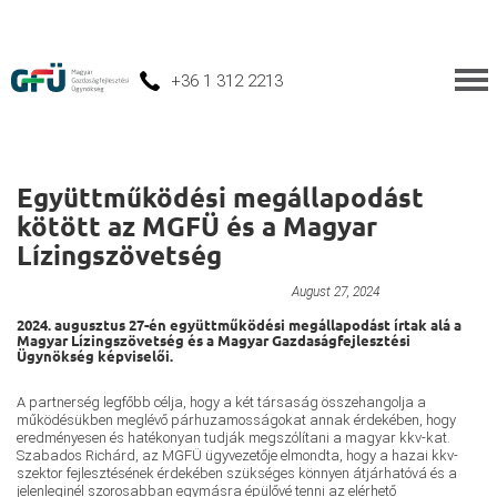
+36 1 312 2213
Együttműködési megállapodást
kötött az MGFÜ és a Magyar
Lízingszövetség
Járműipari Beszállító-fejlesztési Program
August 27, 2024
2024. augusztus 27-én együttműködési megállapodást írtak alá a
Magyar Lízingszövetség és a Magyar Gazdaságfejlesztési
Ügynökség képviselői.
A partnerség legfőbb célja, hogy a két társaság összehangolja a
működésükben meglévő párhuzamosságokat annak érdekében, hogy
eredményesen és hatékonyan tudják megszólítani a magyar kkv-kat.
Szabados Richárd, az MGFÜ ügyvezetője elmondta, hogy a hazai kkv-
szektor fejlesztésének érdekében szükséges könnyen átjárhatóvá és a
jelenleginél szorosabban egymásra épülővé tenni az elérhető