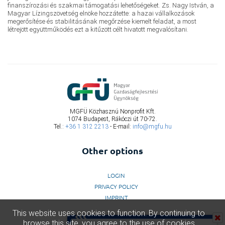
finanszírozási és szakmai támogatási lehetőségeket. Zs. Nagy István, a
Magyar Lízingszövetség elnöke hozzátette: a hazai vállalkozások
megerősítése és stabilitásának megőrzése kiemelt feladat, a most
létrejött együttműködés ezt a kitűzött célt hivatott megvalósítani.
MGFÜ Közhasznú Nonprofit Kft.
1074 Budapest, Rákóczi út 70-72.
Tel.:
+36 1 312 2213
- E-mail:
info@mgfu.hu
Other options
LOGIN
PRIVACY POLICY
IMPRINT
This website uses cookies to function. By continuing to
browse this site, you agree to the use of cookies