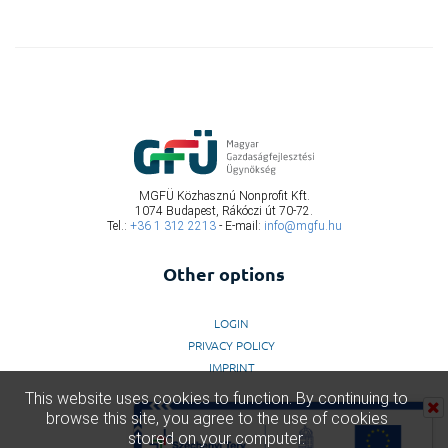
MGFÜ Közhasznú Nonprofit Kft.
1074 Budapest, Rákóczi út 70-72.
Tel.:
+36 1 312 2213
- E-mail:
info@mgfu.hu
Other options
LOGIN
PRIVACY POLICY
IMPRINT
This website uses cookies to function. By continuing to
browse this site, you agree to the use of cookies
stored on your computer.