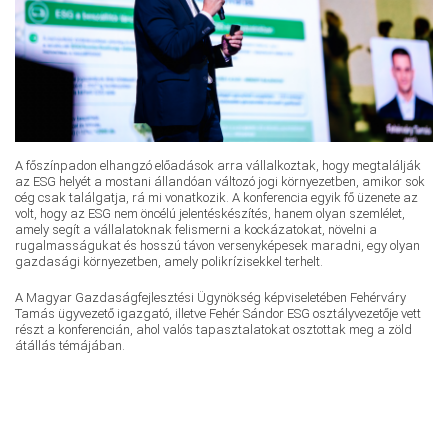
A főszínpadon elhangzó előadások arra vállalkoztak, hogy megtalálják
az ESG helyét a mostani állandóan változó jogi környezetben, amikor sok
cég csak találgatja, rá mi vonatkozik. A konferencia egyik fő üzenete az
volt, hogy az ESG nem öncélú jelentéskészítés, hanem olyan szemlélet,
amely segít a vállalatoknak felismerni a kockázatokat, növelni a
rugalmasságukat és hosszú távon versenyképesek maradni, egy olyan
gazdasági környezetben, amely polikrízisekkel terhelt.
A Magyar Gazdaságfejlesztési Ügynökség képviseletében Fehérváry
Tamás ügyvezető igazgató, illetve Fehér Sándor ESG osztályvezetője vett
részt a konferencián, ahol valós tapasztalatokat osztottak meg a zöld
átállás témájában.