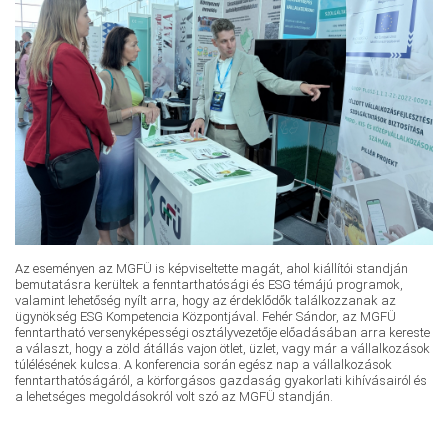
Az eseményen az MGFÜ is képviseltette magát, ahol kiállítói standján
bemutatásra kerültek a fenntarthatósági és ESG témájú programok,
valamint lehetőség nyílt arra, hogy az érdeklődők találkozzanak az
ügynökség ESG Kompetencia Központjával. Fehér Sándor, az MGFÜ
fenntartható versenyképességi osztályvezetője előadásában arra kereste
a választ, hogy a zöld átállás vajon ötlet, üzlet, vagy már a vállalkozások
túlélésének kulcsa. A konferencia során egész nap a vállalkozások
fenntarthatóságáról, a körforgásos gazdaság gyakorlati kihívásairól és
a lehetséges megoldásokról volt szó az MGFÜ standján.