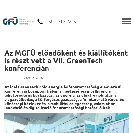
+36 1 312 2213
Az MGFÜ előadóként és kiállítóként
is részt vett a VII. GreenTech
konferencián
Unnamed
June 5, 2026
Az idei GreenTech Zöld energia és fenntarthatóság elnevezésű
konferencia középpontjában a mesterséges intelligencia
lehetőségei és kockázatai, az energia, az elektromobilitás, a
vízgazdálkodás, a körforgásos gazdaság, a fenntartható városi és
közösségi közlekedés, a mobilitás, az egészség, valamint az
innováció és digitalizáció fenntarthatósági hatásai álltak.