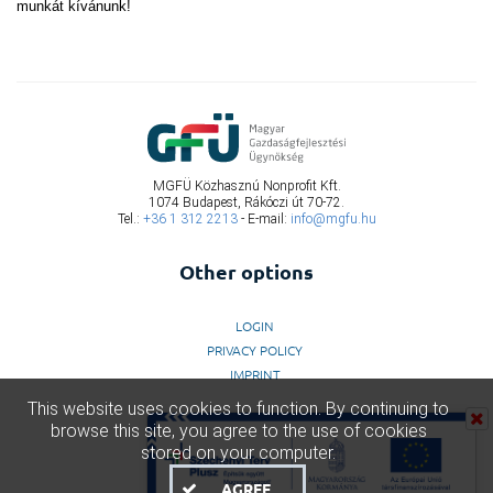
munkát kívánunk!
MGFÜ Közhasznú Nonprofit Kft.
1074 Budapest, Rákóczi út 70-72.
Tel.:
+36 1 312 2213
- E-mail:
info@mgfu.hu
Other options
LOGIN
PRIVACY POLICY
IMPRINT
This website uses cookies to function. By continuing to
browse this site, you agree to the use of cookies
stored on your computer.
AGREE