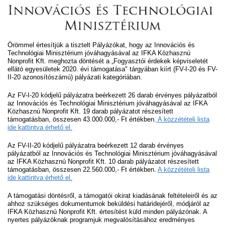
Örömmel értesítjük a tisztelt Pályázókat, hogy az Innovációs és
Technológiai Minisztérium jóváhagyásával az IFKA Közhasznú
Nonprofit Kft. meghozta döntését a „Fogyasztói érdekek képviseletét
ellátó egyesületek 2020. évi támogatása" tárgyában kiírt (FV-I-20 és FV-
II-20 azonosítószámú) pályázati kategóriában.
Az FV-I-20 kódjelű pályázatra beérkezett 26 darab érvényes pályázatból
az Innovációs és Technológiai Minisztérium jóváhagyásával az IFKA
Közhasznú Nonprofit Kft. 19 darab pályázatot részesített
támogatásban, összesen 43.000.000,- Ft értékben.
A közzétételi lista
ide kattintva érhető el.
Az FV-II-20 kódjelű pályázatra beérkezett 12 darab érvényes
pályázatból az Innovációs és Technológiai Minisztérium jóváhagyásával
az IFKA Közhasznú Nonprofit Kft. 10 darab pályázatot részesített
támogatásban, összesen 22.560.000,- Ft értékben.
A közzétételi lista
ide kattintva érhető el.
A támogatási döntésről, a támogatói okirat kiadásának feltételeiről és az
ahhoz szükséges dokumentumok beküldési határidejéről, módjáról az
IFKA Közhasznú Nonprofit Kft. értesítést küld minden pályázónak. A
nyertes pályázóknak programjuk megvalósításához eredményes