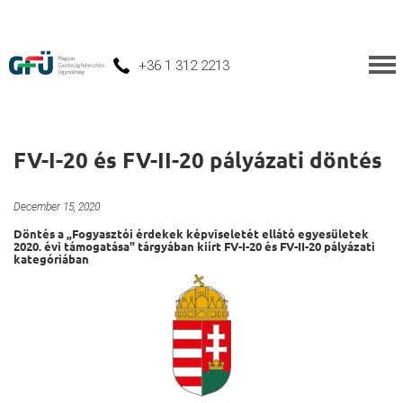
+36 1 312 2213
FV-I-20 és FV-II-20 pályázati döntés
Fogyasztói érdekképviseletet ellátó egyesületek támogatása 2020
December 15, 2020
Döntés a „Fogyasztói érdekek képviseletét ellátó egyesületek
2020. évi támogatása" tárgyában kiírt FV-I-20 és FV-II-20 pályázati
kategóriában