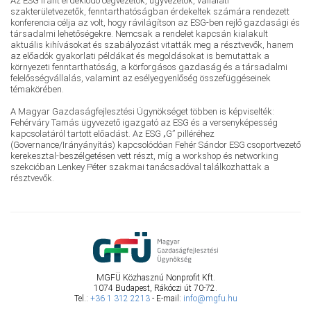
Az ESG iránt érdeklődő cégvezetők, ügyvezetők, vállalati
szakterületvezetők, fenntarthatóságban érdekeltek számára rendezett
konferencia célja az volt, hogy rávilágítson az ESG-ben rejlő gazdasági és
társadalmi lehetőségekre. Nemcsak a rendelet kapcsán kialakult
aktuális kihívásokat és szabályozást vitatták meg a résztvevők, hanem
az előadók gyakorlati példákat és megoldásokat is bemutattak a
környezeti fenntarthatóság, a körforgásos gazdaság és a társadalmi
felelősségvállalás, valamint az esélyegyenlőség összefüggéseinek
témakörében.
A Magyar Gazdaságfejlesztési Ügynökséget többen is képviselték:
Fehérváry Tamás ügyvezető igazgató az ESG és a versenyképesség
kapcsolatáról tartott előadást. Az ESG „G” pilléréhez
(Governance/Irányányítás) kapcsolódóan Fehér Sándor ESG csoportvezető
kerekesztal-beszélgetésen vett részt, míg a workshop és networking
szekcióban Lenkey Péter szakmai tanácsadóval találkozhattak a
résztvevők.
MGFÜ Közhasznú Nonprofit Kft.
1074 Budapest, Rákóczi út 70-72.
Tel.:
+36 1 312 2213
- E-mail:
info@mgfu.hu