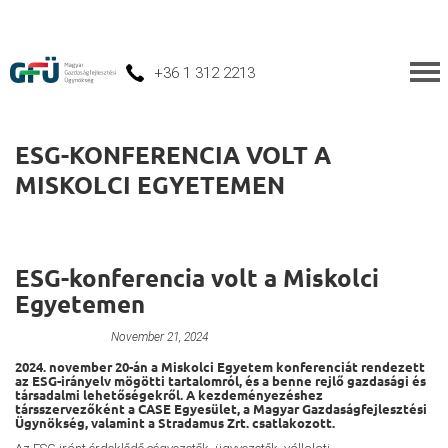
+36 1 312 2213
ESG-KONFERENCIA VOLT A
MISKOLCI EGYETEMEN
ESG-konferencia volt a Miskolci
Egyetemen
Green Economy
November 21, 2024
2024. november 20-án a Miskolci Egyetem konferenciát rendezett
az ESG-irányelv mögötti tartalomról, és a benne rejlő gazdasági és
társadalmi lehetőségekről. A kezdeményezéshez
társszervezőként a CASE Egyesület, a Magyar Gazdaságfejlesztési
Ügynökség, valamint a Stradamus Zrt. csatlakozott.