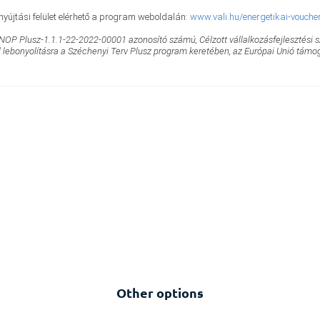
nyújtási felület elérhető a program weboldalán:
www.vali.hu/energetikai-vouch
Plusz-1.1.1-22-2022-00001 azonosító számú, Célzott vállalkozásfejlesztési szol
 lebonyolításra a Széchenyi Terv Plusz program keretében, az Európai Unió támo
Other options