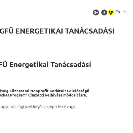
En
Hu
|
GFÜ ENERGETIKAI TANÁCSADÁSI
FÜ Energetikai Tanácsadási
kség Közhasznú Nonprofit Korlátolt Felelősségű
cher Program” Címzetti Felhívása módosításra,
agyarországi székhelyére, telephelyére vagy