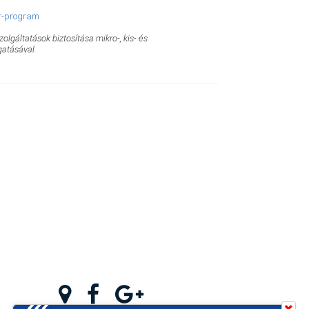
er-program
gáltatások biztosítása mikro-, kis- és
gatásával.