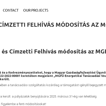
CONTACT
OUR PROJECTS
ÍMZETTI FELHÍVÁS MÓDOSÍTÁS AZ M
 és Címzetti Felhívás módosítás az MG
et és a Kedvezményezetteket, hogy a Magyar Gazdaságfejlesztési Ügynö
-22-2022-00001 keretében megjelent „MGFÜ Energetikai Tanácsadási Vou
került.
mében a tanácsadási szolgáltatás kizárólag a támogatást igénylő bejegyzett m
került: a pályázatok benyújtására 2025. március 31-éig van lehetőség.
 figyelembe a fenti módosításokat!