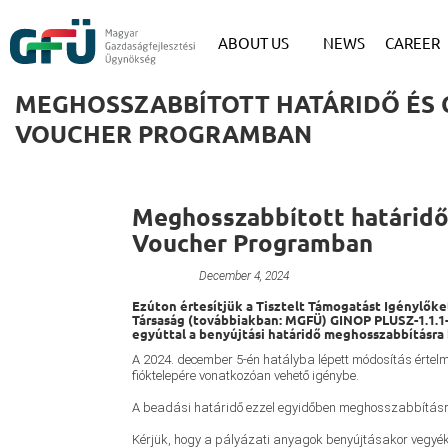
ABOUT US
NEWS
CAREER
MEGHOSSZABBÍTOTT HATÁRIDŐ ÉS C
VOUCHER PROGRAMBAN
Meghosszabbított határidő
Voucher Programban
Unnamed
December 4, 2024
Ezúton értesítjük a Tisztelt Támogatást Igénylők
Társaság (továbbiakban: MGFÜ) GINOP PLUSZ-1.1.1
egyúttal a benyújtási határidő meghosszabbításra 
A 2024. december 5-én hatályba lépett módosítás értel
fióktelepére vonatkozóan vehető igénybe.
A beadási határidő ezzel egyidőben meghosszabbításra 
Kérjük, hogy a pályázati anyagok benyújtásakor vegyék