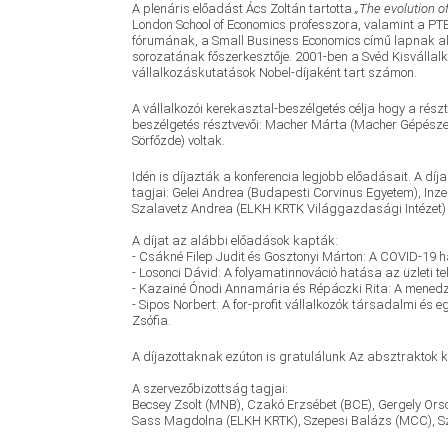
A plenáris előadást Ács Zoltán tartotta
„The evolution o
London School of Economics professzora, valamint a PTE
fórumának, a Small Business Economics című lapnak alap
sorozatának főszerkesztője. 2001-ben a Svéd Kisvállalko
vállalkozáskutatások Nobel-díjaként tart számon.
A vállalkozói kerekasztal-beszélgetés célja hogy a rész
beszélgetés résztvevői: Macher Márta (Macher Gépészet
Sörfőzde) voltak.
Idén is díjazták a konferencia legjobb előadásait. A d
tagjai: Gelei Andrea (Budapesti Corvinus Egyetem), Inz
Szalavetz Andrea (ELKH KRTK Világgazdasági Intézet) v
A díjat az alábbi előadások kapták:
- Csákné Filep Judit és Gosztonyi Márton: A COVID-19 
- Losonci Dávid: A folyamatinnováció hatása az üzleti te
- Kazainé Ónodi Annamária és Répáczki Rita: A menedzs
- Sipos Norbert: A for-profit vállalkozók társadalmi és
Zsófia.
A díjazottaknak ezúton is gratulálunk Az absztraktok 
A szervezőbizottság tagjai:
Becsey Zsolt (MNB), Czakó Erzsébet (BCE), Gergely Ors
Sass Magdolna (ELKH KRTK), Szepesi Balázs (MCC), Sze