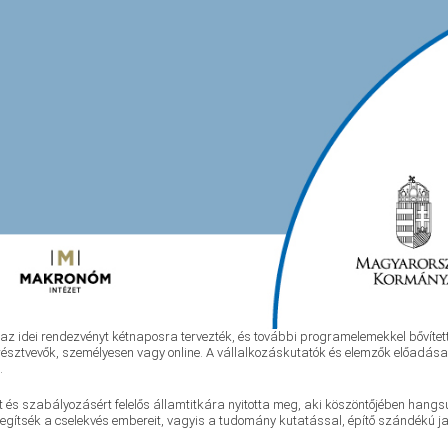
, az idei rendezvényt kétnaposra tervezték, és további programelemekkel bővíte
sztvevők, személyesen vagy online. A vállalkozáskutatók és elemzők előadásai m
.
és szabályozásért felelős államtitkára nyitotta meg, aki köszöntőjében hangsúly
segítsék a cselekvés embereit, vagyis a tudomány kutatással, építő szándékú 