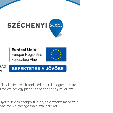
tték. A konferencia hibrid módon került megrendezésre,
ellett idén egy plenáris előadás és egy vállalkozói
ozta: felelős szakpolitika az, ha a tetteket megelőzi a
javaslatokkal támogassa a szakpolitikát.