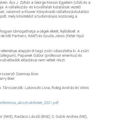
elven. Ács J. Zoltán a George Mason Egyetem (USA) és a
. A vállalkozás- és kisvállalati kutatások vezető
nak, valamint a Kluwer Könyvkiadó vállalkozáskutatási
apott, mely kitüntetést a tudományos közösség a
hogyan támogathatja a cégek életét, fejlődését. A
orde MB Partners, IMAP) és Szuda János (Fehér Nyúl
éleménye alapján öt tagú zsűri választotta ki. A zsűri
 Collegium), Papanek Gábor (professor emeritus) és
uló előadók előadásai nem vettek részt.
rsszerző: Szennay Áron.
arry Boer.
ta. Társszerzők: Lukovszki Lívia, Rideg András és Vörös
onferencia_absztraktkotet_2021.pdf
r (NKE), Radácsi László (BGE), S. Gubik Andrea (ME),