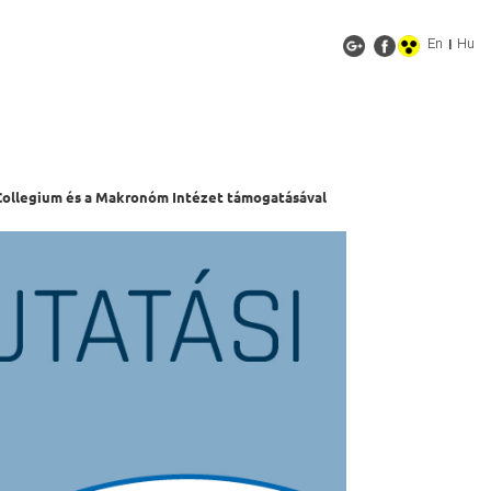
En
Hu
|
s Collegium és a Makronóm Intézet támogatásával