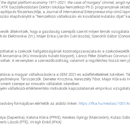
f the digital platform economy 1971-2021: the case of Hungary”
címmel, angol ny
 KTK Gazdálkodástani Doktori Iskolája Nemzetközi Ph.D. programjának oktatója
ítója és főszerkesztője, a Journal of International Enterpreneurship című lap
zási Alapítványtól a “Nemzetközi vállalkozás- és kisvállalat-kutatási díjat” k
tvevők áttekintsék, hogy a gazdaság szereplői szerint milyen témák vizsgálata 
i és Elektronikai Zrt.), Májer Erika (Jardin Cukrászda), Szendrői Gábor (Conc
íjazottakat a szekciók hallgatóságának közönségszavazata és a szekcióvezetők v
elt Annamária (IKU Innovációs Kutató Központ), Lánczi Péter (Mathias Corvinus
oltak. A versenyben a szervezőbizottság, valamint a rögzítéshez hozzá nem jár
hatásai a magyar vállalkozásokra a GEM 2021-es adatfelvételének tükrében. Tá
ljesítményre. Társszerzők: Demeter Krisztina, Keresztély Tibor, Major Klára és H
ment szerepe az innovatív vállalatok sikerében.
 egyéni vállalkozói értékteremtési motivációk kapcsolatainak empirikus vizsgála
kiadvány formájában elérhetők az alábbi linken:
https://ifka.hu/medias/1001/k
olya (Sapientia), Katona Klára (PPKE), Kerekes György (Makronóm), Kutasi Gábo
rb László (PTE), Virágh Enikő (IFKA)