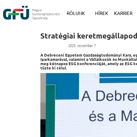
RÓLUNK
HÍREK
KARRIER
Stratégiai keretmegállapo
Primary Menu
2025. november 7.
A Debreceni Egyetem Gazdaságtudományi Kara, eg
Iparkamarával, valamint a Vállalkozók és Munkált
meg kétnapos ESG konferenciáját, amely az ESG k
tűzte ki célul.