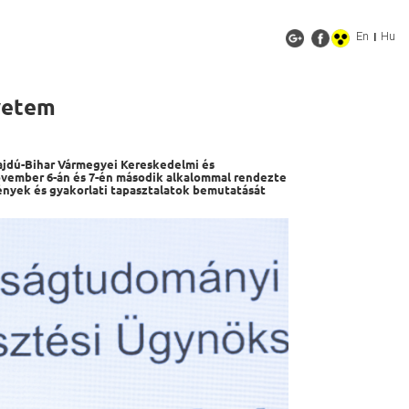
En
Hu
|
yetem
jdú-Bihar Vármegyei Kereskedelmi és
november 6-án és 7-én második alkalommal rendezte
ények és gyakorlati tapasztalatok bemutatását