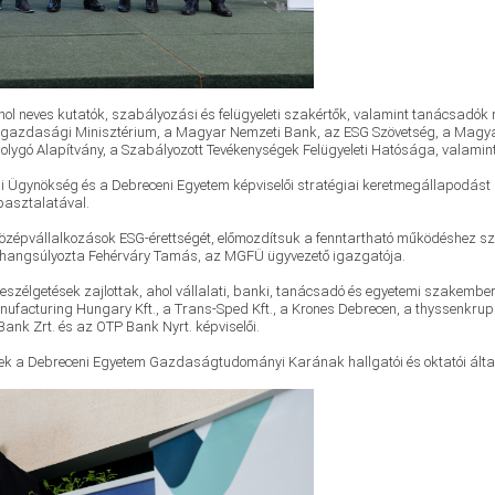
 ahol neves kutatók, szabályozási és felügyeleti szakértők, valamint tanácsadók 
tgazdasági Minisztérium, a Magyar Nemzeti Bank, az ESG Szövetség, a Magyar
kbolygó Alapítvány, a Szabályozott Tevékenységek Felügyeleti Hatósága, valami
 Ügynökség és a Debreceni Egyetem képviselői stratégiai keretmegállapodást í
pasztalatával.
 középvállalkozások ESG-érettségét, előmozdítsuk a fenntartható működéshez s
– hangsúlyozta Fehérváry Tamás, az MGFÜ ügyvezető igazgatója.
zélgetések zajlottak, ahol vállalati, banki, tanácsadó és egyetemi szakembere
ufacturing Hungary Kft., a Trans-Sped Kft., a Krones Debrecen, a thyssenkru
Bank Zrt. és az OTP Bank Nyrt. képviselői.
k a Debreceni Egyetem Gazdaságtudományi Karának hallgatói és oktatói által 