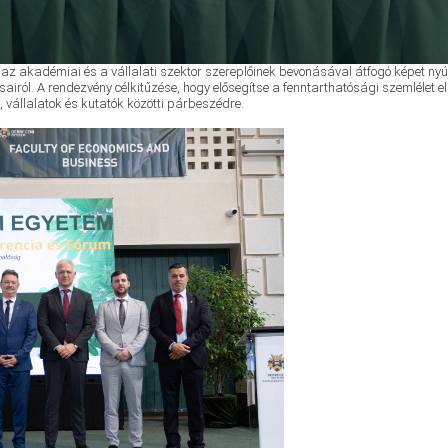
 az akadémiai és a vállalati szektor szereplőinek bevonásával átfogó képet nyú
ívásairól. A rendezvény célkitűzése, hogy elősegítse a fenntarthatósági szemléle
 vállalatok és kutatók közötti párbeszédre.