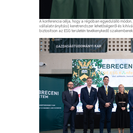
A konferencia célja, hogy a régióban egyedülálló módon,
vállalatirányítási) keretrendszer lehetőségeiről és kih
biztosítson az ESG területén tevékenykedő szakemberek,