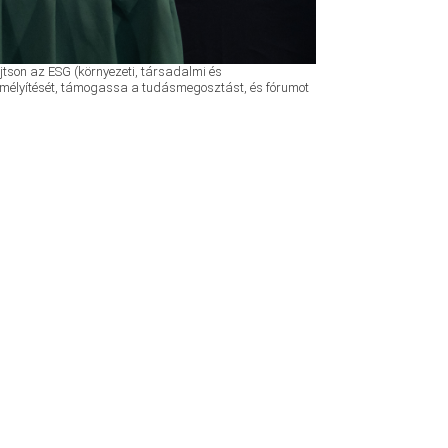
jtson az ESG (környezeti, társadalmi és
t elmélyítését, támogassa a tudásmegosztást, és fórumot