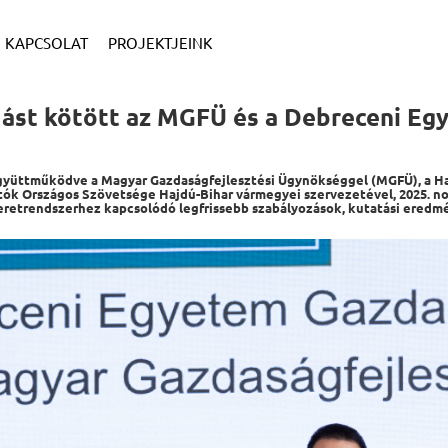
KAPCSOLAT
PROJEKTJEINK
dást kötött az MGFÜ és a Debreceni Eg
yüttműködve a Magyar Gazdaságfejlesztési Ügynökséggel (MGFÜ), a Ha
atók Országos Szövetsége Hajdú-Bihar vármegyei szervezetével, 2025. 
eretrendszerhez kapcsolódó legfrissebb szabályozások, kutatási eredm