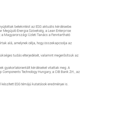
nyújtottak betekintést az ESG aktuális kérdéseibe.
 Megújuló Energia Szövetség, a Lean Enterprise
nt a Magyarországi Üzleti Tanács a Fenntartható
rtak alá, amelynek célja, hogy összekapcsolja az
zükséges tudás elterjedését, valamint megerősítsük az
k gyakorlatorientált kérdéseket vitattak meg. A
pp Components Technology Hungary, a CIB Bank Zrt., az
készített ESG témájú kutatások eredményei is.