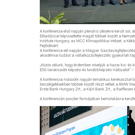
A konferencia első napján plenáris ülésekre került sor,
Előadással képviseltette magát többek között a Nemze
Institute Hungary, az MCC Klímapolitikai Intézet, a Ké
Fejlődésért.
A konferencia elő napján a Magyar Gazdaságfejlesztési
akadémiai tudást a vállalkozásfejlesztés gyakorlati ta
„Közös célunk, hogy érdemben növeljük a hazai kis- és
ESG tanácsadói képzési és továbbképzési hálózatot” 
A konferencia második napján tematikus kerekasztal-bes
beszélgetésekben többek között részt vettek a BMW Man
Erste Bank Hungary Zrt., a K&H Bank Zrt., a Raiffeisen 
A konferencián poszter formájában bemutatásra kerülte