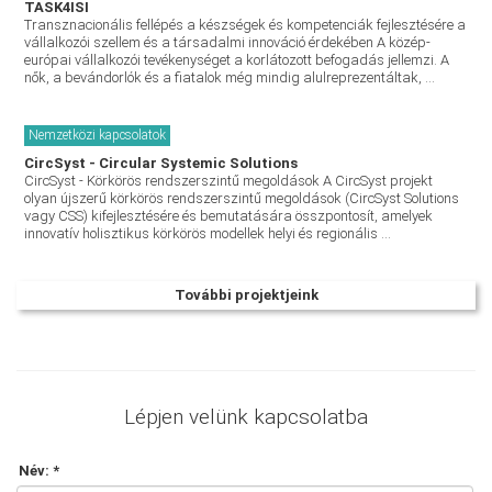
TASK4ISI
Transznacionális fellépés a készségek és kompetenciák fejlesztésére a
vállalkozói szellem és a társadalmi innováció érdekében A közép-
európai vállalkozói tevékenységet a korlátozott befogadás jellemzi. A
nők, a bevándorlók és a fiatalok még mindig alulreprezentáltak, ...
Nemzetközi kapcsolatok
CircSyst - Circular Systemic Solutions
CircSyst - Körkörös rendszerszintű megoldások A CircSyst projekt
olyan újszerű körkörös rendszerszintű megoldások (CircSyst Solutions
vagy CSS) kifejlesztésére és bemutatására összpontosít, amelyek
innovatív holisztikus körkörös modellek helyi és regionális ...
További projektjeink
Lépjen velünk kapcsolatba
Név: *