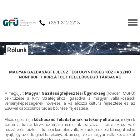
+36 1 312 2213
Rólunk
MAGYAR GAZDASÁGFEJLESZTÉSI ÜGYNÖKSÉG KÖZHASZNÚ
NONPROFIT KORLÁTOLT FELELŐSSÉGŰ TÁRSASÁG
A megújult
Magyar Gazdaságfejlesztési Ügynökség
(röviden: MGFÜ)
célkitűzése a KKV Stratégiához igazodva a magyar vállalkozások
versenyképességének növelése, a vállalkozói kultúra fejlesztése és az
ESG-vel kapcsolatos tudás bővítése, fejlesztése.
Elsődleges célja
közhasznú feladatainak hatékony ellátása
, melynek
során a hazai kkv-k számára nemcsak pályázati forrásokhoz való
hozzáférést biztosít, hanem komplex vállalkozásfejlesztési támogatást is
nyújt, így az eddiginél hatékonyabban segítve a magyar vállalkozásokat
fejlesztési és üzletépítési terveik megvalósításában.