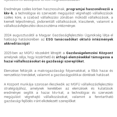
Eredményei széles körben hasznosulnak,
programjai haszonélvezői a
kkv-k
, a technológiai és szervezeti megújulást végrehajtó vállalkozások
széles köre, a szabad vállalkozási zónában működő vállalkozások, a
kiemelt teljesítményű, jövőorientált vállalkozások, klaszterek, valamint a
vállalkozásfejlesztési ökoszisztéma intézményei.
2024 augusztusától a Magyar Gazdaságfejlesztési Ügynökség látja el
hatósági hatáskörében az
ESG tanácsadókat oktató intézmények
akkreditációját
.
2025-ben az MGFÜ részeként létrejött a
Gazdaságelemzési Központ
amelynek célja, hogy közérthető és
átfogó elemzésekkel támogassa a
hazai vállalkozásokat és gazdasági szereplőket.
Elemzései feltárják a makrogazdasági folyamatokat, a főbb hazai és
nemzetközi trendeket, valamint a gazdaságpolitikai döntések hatásait.
A Központ munkája szorosan illeszkedik az MGFÜ vállalkozásfejlesztési
stratégiájához, amelynek keretében az elemzések és kutatások
eredményei segítik a hazai kkv-kat, a technológiai és szervezeti
megújulást végrehajtó vállalkozásokat, valamint a fenntartható
gazdasági fejlődés iránt elkötelezett szereplőket.