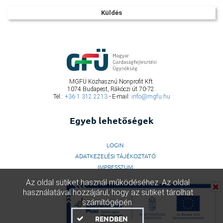
MGFÜ Közhasznú Nonprofit Kft.
1074 Budapest, Rákóczi út 70-72.
Tel.:
+36 1 312 2213
- E-mail:
info@mgfu.hu
Egyeb lehetőségek
LOGIN
ADATKEZELÉSI TÁJÉKOZTATÓ
IMPRESSZUM
Az oldal sütiket használ működéséhez. Az oldal
használatával hozzájárul, hogy az sütiket tárolhat
számítógépén.
RENDBEN