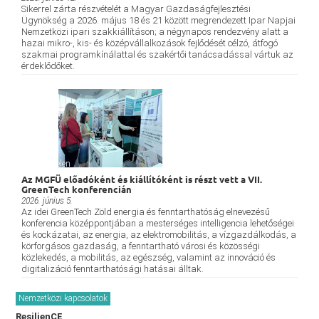
Sikerrel zárta részvételét a Magyar Gazdaságfejlesztési
Ügynökség a 2026. május 18 és 21 között megrendezett Ipar Napjai
Nemzetközi ipari szakkiállításon; a négynapos rendezvény alatt a
hazai mikro-, kis- és középvállalkozások fejlődését célzó, átfogó
szakmai programkínálattal és szakértői tanácsadással vártuk az
érdeklődőket.
Névtelen
Az MGFÜ előadóként és kiállítóként is részt vett a VII.
GreenTech konferencián
2026. június 5.
Az idei GreenTech Zöld energia és fenntarthatóság elnevezésű
konferencia középpontjában a mesterséges intelligencia lehetőségei
és kockázatai, az energia, az elektromobilitás, a vízgazdálkodás, a
körforgásos gazdaság, a fenntartható városi és közösségi
közlekedés, a mobilitás, az egészség, valamint az innováció és
digitalizáció fenntarthatósági hatásai álltak.
Nemzetközi kapcsolatok
ResilienCE