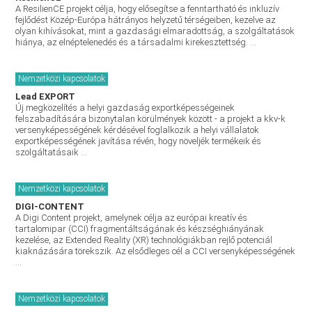
A ResilienCE projekt célja, hogy elősegítse a fenntartható és inkluzív
fejlődést Közép-Európa hátrányos helyzetű térségeiben, kezelve az
olyan kihívásokat, mint a gazdasági elmaradottság, a szolgáltatások
hiánya, az elnéptelenedés és a társadalmi kirekesztettség. ...
Nemzetközi kapcsolatok
Lead EXPORT
Új megközelítés a helyi gazdaság exportképességeinek
felszabadítására bizonytalan körülmények között - a projekt a kkv-k
versenyképességének kérdésével foglalkozik a helyi vállalatok
exportképességének javítása révén, hogy növeljék termékeik és
szolgáltatásaik ...
Nemzetközi kapcsolatok
DIGI-CONTENT
A Digi Content projekt, amelynek célja az európai kreatív és
tartalomipar (CCI) fragmentáltságának és készséghiányának
kezelése, az Extended Reality (XR) technológiákban rejlő potenciál
kiaknázására törekszik. Az elsődleges cél a CCI versenyképességének
...
Nemzetközi kapcsolatok