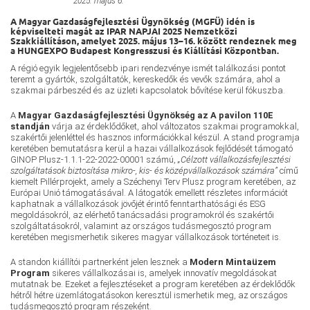
Primary Menu
2025. május 6.
A Magyar Gazdaságfejlesztési Ügynökség (MGFÜ) idén is
képviselteti magát az IPAR NAPJAI 2025 Nemzetközi
Szakkiállításon, amelyet 2025. május 13–16. között rendeznek meg
a HUNGEXPO Budapest Kongresszusi és Kiállítási Központban.
A régió egyik legjelentősebb ipari rendezvénye ismét találkozási pontot
teremt a gyártók, szolgáltatók, kereskedők és vevők számára, ahol a
szakmai párbeszéd és az üzleti kapcsolatok bővítése kerül fókuszba.
A
Magyar Gazdaságfejlesztési Ügynökség az A pavilon 110E
standján
várja az érdeklődőket, ahol változatos szakmai programokkal,
szakértői jelenléttel és hasznos információkkal készül. A stand programja
keretében bemutatásra kerül a hazai vállalkozások fejlődését támogató
GINOP Plusz-1.1.1-22-2022-00001 számú,
„Célzott vállalkozásfejlesztési
szolgáltatások biztosítása mikro-, kis- és középvállalkozások számára”
című
kiemelt Pillérprojekt, amely a Széchenyi Terv Plusz program keretében, az
Európai Unió támogatásával. A látogatók emellett részletes információt
kaphatnak a vállalkozások jövőjét érintő fenntarthatósági és ESG
megoldásokról, az elérhető tanácsadási programokról és szakértői
szolgáltatásokról, valamint az országos tudásmegosztó program
keretében megismerhetik sikeres magyar vállalkozások történeteit is.
A standon kiállítói partnerként jelen lesznek a
Modern Mintaüzem
Program
sikeres vállalkozásai is, amelyek innovatív megoldásokat
mutatnak be. Ezeket a fejlesztéseket a program keretében az érdeklődők
hétről hétre üzemlátogatásokon keresztül ismerhetik meg, az országos
tudásmegosztó program részeként.