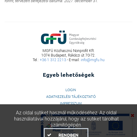
forint, tervezett befejezési dátuma: 2027. december 31.
MGFÜ Közhasznú Nonprofit Kft.
1074 Budapest, Rákóczi út 70-72.
Tel.:
+36 1 312 2213
- E-mail:
info@mgfu.hu
Egyeb lehetőségek
LOGIN
ADATKEZELÉSI TÁJÉKOZTATÓ
IMPRESSZUM
Az oldal sütiket használ működéséhez. Az oldal
használatával hozzájárul, hogy az sütiket tárolhat
számítógépén.
RENDBEN