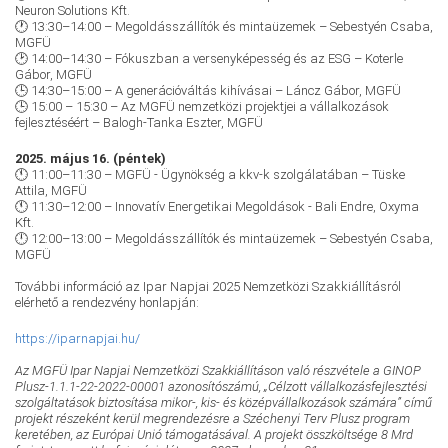
Neuron Solutions Kft.
🕐
13:30–14:00 – Megoldásszállítók és mintaüzemek – Sebestyén Csaba,
MGFÜ
🕑
14:00–14:30 – Fókuszban a versenyképesség és az ESG – Koterle
Gábor, MGFÜ
🕒
14:30–15:00 – A generációváltás kihívásai – Láncz Gábor, MGFÜ
🕒
15:00 – 15:30 – Az MGFÜ nemzetközi projektjei a vállalkozások
fejlesztéséért – Balogh-Tanka Eszter, MGFÜ
2025. május 16. (péntek)
🕚
11:00–11:30 – MGFÜ - Ügynökség a kkv-k szolgálatában – Tüske
Attila, MGFÜ
🕚
11:30–12:00 – Innovatív Energetikai Megoldások - Bali Endre, Oxyma
Kft.
🕛
12:00–13:00 – Megoldásszállítók és mintaüzemek – Sebestyén Csaba,
MGFÜ
További információ az Ipar Napjai 2025 Nemzetközi Szakkiállításról
elérhető a rendezvény honlapján:
https://iparnapjai.hu/
Az MGFÜ Ipar Napjai Nemzetközi Szakkiállításon való részvétele a GINOP
Plusz-1.1.1-22-2022-00001 azonosítószámú, „Célzott vállalkozásfejlesztési
szolgáltatások biztosítása mikor-, kis- és középvállalkozások számára” című
projekt részeként kerül megrendezésre a Széchenyi Terv Plusz program
keretében, az Európai Unió támogatásával. A projekt összköltsége 8 Mrd