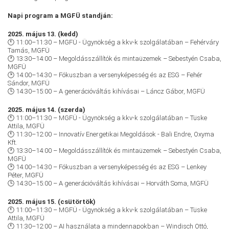
Napi program a MGFÜ standján:
2025. május 13. (kedd)
🕚
11:00–11:30 – MGFÜ - Ügynökség a kkv-k szolgálatában – Fehérváry
Tamás, MGFÜ
🕐
13:30–14:00 – Megoldásszállítók és mintaüzemek – Sebestyén Csaba,
MGFÜ
🕑
14:00–14:30 – Fókuszban a versenyképesség és az ESG – Fehér
Sándor, MGFÜ
🕒
14:30–15:00 – A generációváltás kihívásai – Láncz Gábor, MGFÜ
2025. május 14. (szerda)
🕚
11:00–11:30 – MGFÜ - Ügynökség a kkv-k szolgálatában – Tüske
Attila, MGFÜ
🕚
11:30–12:00 – Innovatív Energetikai Megoldások - Bali Endre, Oxyma
Kft.
🕐
13:30–14:00 – Megoldásszállítók és mintaüzemek – Sebestyén Csaba,
MGFÜ
🕑
14:00–14:30 – Fókuszban a versenyképesség és az ESG – Lenkey
Péter, MGFÜ
🕒
14:30–15:00 – A generációváltás kihívásai – Horváth Soma, MGFÜ
2025. május 15. (csütörtök)
🕚
11:00–11:30 – MGFÜ - Ügynökség a kkv-k szolgálatában – Tüske
Attila, MGFÜ
🕚
11:30–12:00 – AI használata a mindennapokban – Windisch Ottó,