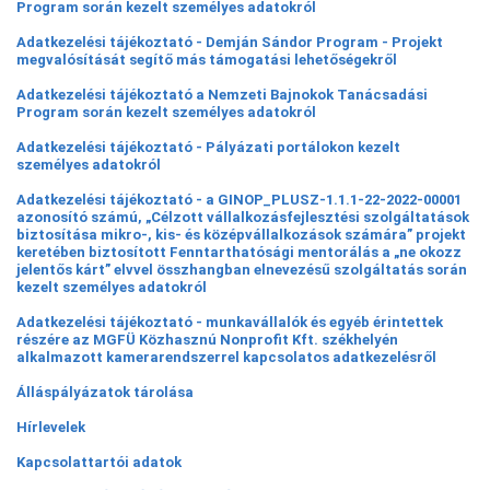
Program során kezelt személyes adatokról
Adatkezelési tájékoztató - Demján Sándor Program - Projekt
megvalósítását segítő más támogatási lehetőségekről
Adatkezelési tájékoztató a Nemzeti Bajnokok Tanácsadási
Program során kezelt személyes adatokról
Adatkezelési tájékoztató - Pályázati portálokon kezelt
személyes adatokról
Adatkezelési tájékoztató - a GINOP_PLUSZ-1.1.1-22-2022-00001
azonosító számú, „Célzott vállalkozásfejlesztési szolgáltatások
biztosítása mikro-, kis- és középvállalkozások számára” projekt
keretében biztosított Fenntarthatósági mentorálás a „ne okozz
jelentős kárt” elvvel összhangban elnevezésű szolgáltatás során
kezelt személyes adatokról
Adatkezelési tájékoztató - munkavállalók és egyéb érintettek
részére az MGFÜ Közhasznú Nonprofit Kft. székhelyén
alkalmazott kamerarendszerrel kapcsolatos adatkezelésről
Álláspályázatok tárolása
Hírlevelek
Kapcsolattartói adatok