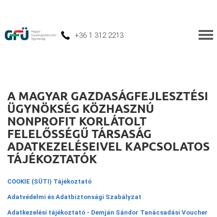
+36 1 312 2213
A MAGYAR GAZDASÁGFEJLESZTÉSI
ÜGYNÖKSÉG KÖZHASZNÚ
NONPROFIT KORLÁTOLT
FELELŐSSÉGŰ TÁRSASÁG
ADATKEZELÉSEIVEL KAPCSOLATOS
TÁJÉKOZTATÓK
COOKIE (SÜTI) Tájékoztató
Adatvédelmi és Adatbiztonsági Szabályzat
Adatkezelési tájékoztató - Demján Sándor Tanácsadási Voucher