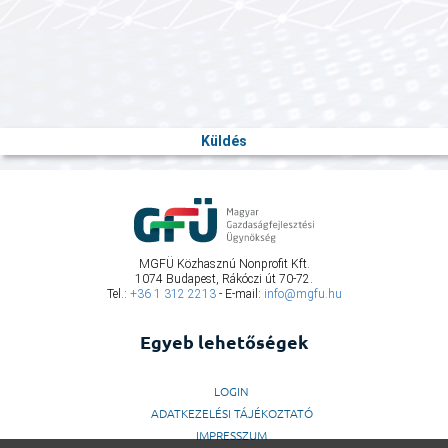
MGFÜ Közhasznú Nonprofit Kft.
1074 Budapest, Rákóczi út 70-72.
Tel.:
+36 1 312 2213
- E-mail:
info@mgfu.hu
Egyeb lehetőségek
LOGIN
ADATKEZELÉSI TÁJÉKOZTATÓ
IMPRESSZUM