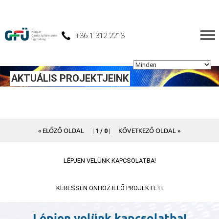
+36 1 312 2213
AKTUÁLIS PROJEKTJEINK
« ELŐZŐ OLDAL
KÖVETKEZŐ OLDAL »
|
1 / 0
|
LÉPJEN VELÜNK KAPCSOLATBA!
KERESSEN ÖNHÖZ ILLŐ PROJEKTET!
Lépjen velünk kapcsolatba!