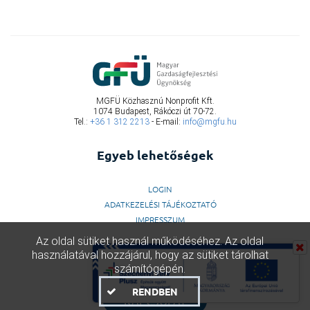
MGFÜ Közhasznú Nonprofit Kft.
1074 Budapest, Rákóczi út 70-72.
Tel.:
+36 1 312 2213
- E-mail:
info@mgfu.hu
Egyeb lehetőségek
LOGIN
ADATKEZELÉSI TÁJÉKOZTATÓ
IMPRESSZUM
Az oldal sütiket használ működéséhez. Az oldal
használatával hozzájárul, hogy az sütiket tárolhat
számítógépén.
RENDBEN
KAPCSOLAT