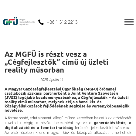
+36 1 312 2213
Az MGFÜ is részt vesz a
„Cégfejlesztők” című új üzleti
reality műsorban
Szervezetfejlesztés
2025. április 11.
A Magyar Gazdaságfejlesztési Ügynökség (MGFÜ) örömmel
csatlakozik szakmai partnerként a Joint Venture Szövetség
(JVSZ) legújabb kezdeményezéséhez, a Cégfejlesztők – Az üzleti
reality című műsorhoz, melynek célja a hazai kis- és
középvállalkozások fejlődésének segítése és versenyképességük
növelése.
A formabontó, edutainment jellegű műsor keretében hazai kkv-k történetét
követhetik végig a nézők, betekintést nyerve a
generációváltás, a
digitalizáció és a fenntarthatóság
területén jelentkező kihívásokba.
Az első részben kilenc magyar kis- és középvállalkozást ismerhetnek