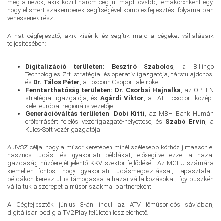
meg a nézők, akik közül három cég jut majd tovább, témakörönként egy,
hogy elismert szakemberek segítségével komplex fejlesztési folyamatban
vehessenek részt.
A hat cégfejlesztő, akik kísérik és segítik majd a cégeket vállalásaik
teljesítésében:
Digitalizáció területen: Besztró Szabolcs
, a Billingo
Technologies Zrt. stratégiai és operatív igazgatója, társtulajdonos,
és
Dr. Tálos Péter
, a Foxconn Csoport alelnöke.
Fenntarthatóság területen: Dr. Csorbai Hajnalka
, az OPTEN
stratégiai igazgatója, és
Agárdi Viktor
, a FATH csoport közép-
kelet európai regionális vezetője.
Generációváltás területen: Dobi Kitti
, az MBH Bank Humán
erőforrásért felelős vezérigazgató-helyettese, és
Szabó Ervin
, a
Kulcs-Soft vezérigazgatója.
A JVSZ célja, hogy a műsor keretében minél szélesebb körhöz juttasson el
hasznos tudást és gyakorlati példákat, elősegítve ezzel a hazai
gazdaság húzóerejét jelentő KKV szektor fejlődését. Az MGFÜ számára
kiemelten fontos, hogy gyakorlati tudásmegosztással, tapasztalati
példákon keresztül is támogassa a hazai vállalkozásokat, így büszkén
vállaltuk a szerepet a műsor szakmai partnereként.
A Cégfejlesztők június 3-án indul az ATV főműsoridős sávjában,
digitálisan pedig a TV2 Play felületén lesz elérhető.