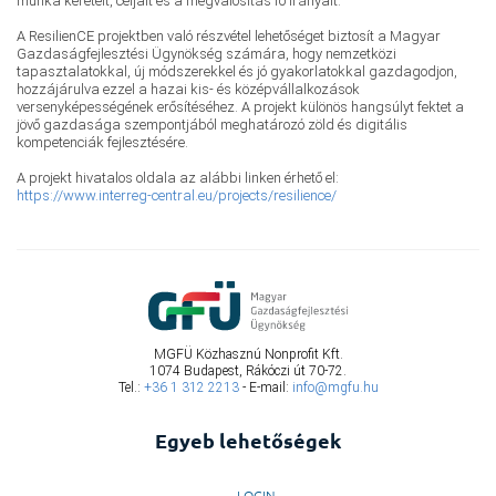
munka kereteit, céljait és a megvalósítás fő irányait.
A ResilienCE projektben való részvétel lehetőséget biztosít a Magyar
Gazdaságfejlesztési Ügynökség számára, hogy nemzetközi
tapasztalatokkal, új módszerekkel és jó gyakorlatokkal gazdagodjon,
hozzájárulva ezzel a hazai kis- és középvállalkozások
versenyképességének erősítéséhez. A projekt különös hangsúlyt fektet a
jövő gazdasága szempontjából meghatározó zöld és digitális
kompetenciák fejlesztésére.
A projekt hivatalos oldala az alábbi linken érhető el:
https://www.interreg-central.eu/projects/resilience/
MGFÜ Közhasznú Nonprofit Kft.
1074 Budapest, Rákóczi út 70-72.
Tel.:
+36 1 312 2213
- E-mail:
info@mgfu.hu
Egyeb lehetőségek
LOGIN