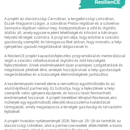
A projekt az olaszországi Carniában, a lengyelországi Lomzában,
Észak-Magyarországon, a szlovákiai Prešov régióban és a szlovéniai
Savinjska régióban valósul meg. Középpontjában a zöld és digitális
átállás áll, amely egyszerre jelent lehetőséget és kihívást a hátrányos
helyzetű térségek számára. A program célja, hogy erősítse a szociális
gazdaság szereplőit, és támogassa őket abban, hogy innovatív, a helyi
igényekhez igazodó megoldásokat dolgozzanak ki.
A ResilienCE projekt kapacitásfejlesztési programokkal és mentorálással
segíti a szociális vállalkozásokat digitális és zöld készségeik
fejlesztésében. Ennek eredményeként olyan piacképes szolgáltatások és
megoldások jöhetnek létre, amelyek hozzájárulnak a helyi gazdaságok
megerősítéséhez és a közösségek életminőségének javításához.
A kezdeményezés kiemelt eleme a nemzetközi együttműködés és az
alulról építkező partnerség. Ez biztosítja, hogy a fejlesztések a helyi
szereplők valós igényeire épüljenek, és hosszú távon fenntartható
eredményeket hozzanak. A projekt keretében létrejövő ResilienceLabs
műhelyek egy együttműködő, ellenálló ökoszisztéma kialakítását
támogatják, amely megalapozza a térségek gazdasági és társadalmi
fejlődését.
A projekt hivatalos nyitóeseményét 2026. február 25–26-án tartották az
olaszországi Udinében, ahol a partnerszervezetek áttekintették a közös